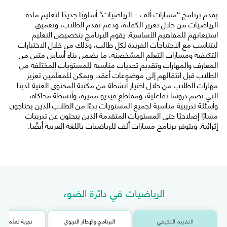
يقدم برنامج “مسارات ألف – الرياضيات” أسلوبًا جديدًا لتعليم مادة
الرياضيات من خلال تعزيز الكفاءة، ودعم تقدم الطلاب، وتعميق
استيعابهم للمفاهيم الأساسية. يقوم البرنامج بتخصيص التعليم
ليتناسب مع الاحتياجات الفريدة لكل طالب، وذلك من خلال الاختبارات
التكيفية ومسارات التعلم المشخصنة، ما يضمن بناء أساس متين من
المعارف والمهارات وتقديم تحديات مناسبة للمستويات المختلفة من
الطلاب قبل انتقالهم إلى موضوعات أعقد. ويمكن للمعلمين تعزيز
مهارات الطلاب من خلال اختيار أنشطة من مكتبة المحتوى الغنية لدينا
التي تضم دروسًا تفاعلية، ومقاطع فيديو مميزة، وأنشطة محاكاة،
وأسئلة تدريبية مناسبة لجميع المستويات بدءًا من الطلاب الذين يحتاجون
مسارًا إصلاحيًا حتى المستويات المتقدمة الذين يبحثون عن تدريبات
إثرائية. ويتوفر برنامج مسارات ألف للرياضيات باللغة العربية أيضًا.
الرياضيات في دائرة الضوء
التقييم التكيفي
البرنامج والإطار التربوي
تجربة تعلم متا