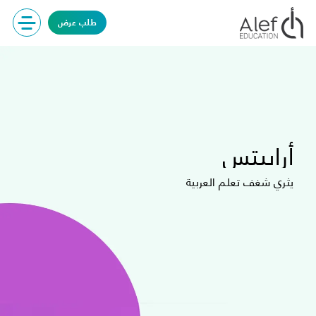
طلب عرض
أرابيتس
يثري شغف تعلم العربية