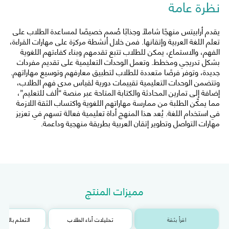
نظرة عامة
يقدم أرابيتس منهجًا شاملًا وجذابًا صُمم خصيصًا لمساعدة الطلاب على
تعلم اللغة العربية وإتقانها. فمن خلال أنشطة مركزة على مهارات القراءة،
الفهم، والاستماع، يمكن للطلاب تتبع تقدمهم وبناء كفاءتهم اللغوية
بشكل تدريجي ومخطط. وتعمل الوحدات التعليمية على تقديم مفردات
جديدة، وتوفر فرصًا متعددة للطلاب لتطبيق معارفهم وتوسيع مهاراتهم.
وتتضمن الوحدات التعليمية تقييمات دورية لقياس مدى فهم الطلاب،
إضافة إلى تمارين المحادثة والكتابة المتاحة عبر منصة “ألف للتعليم”،
مما يمكّن الطلبة من ممارسة مهاراتهم اللغوية واكتساب الثقة اللازمة
في استخدام اللغة. يُعد هذا المنهج أداة تعليمية فعالة تسهم في تعزيز
مهارات التواصل وتطوير إتقان العربية بطريقة منهجية وداعمة.
مميزات المنتج
اقرأ بثقة
تحليلات أداء الطلاب
التعلم بالأجزا